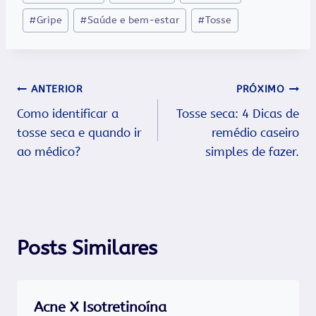
do
#
Gripe
#
Saúde e bem-estar
#
Tosse
Post:
Navegação
ANTERIOR
PRÓXIMO
Como identificar a
Tosse seca: 4 Dicas de
de
tosse seca e quando ir
remédio caseiro
Post
ao médico?
simples de fazer.
Posts Similares
Acne X Isotretinoína