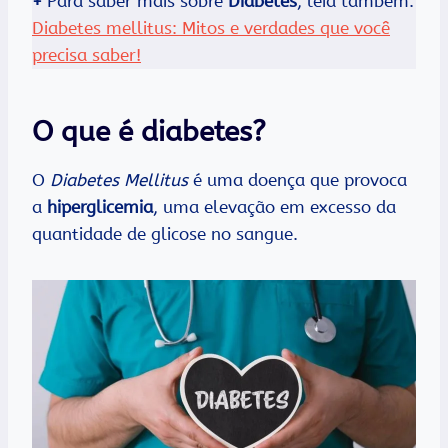
+
Para saber mais sobre
Diabetes
, leia também:
Diabetes mellitus: Mitos e verdades que você
precisa saber!
O que é diabetes?
O
Diabetes Mellitus
é uma doença que provoca
a
hiperglicemia
, uma elevação em excesso da
quantidade de glicose no sangue.