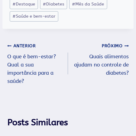
Tags
#
Destaque
#
Diabetes
#
Mês da Saúde
do
#
Saúde e bem-estar
Post:
Navegação
ANTERIOR
PRÓXIMO
O que é bem-estar?
Quais alimentos
de
Qual a sua
ajudam no controle de
Post
importância para a
diabetes?
saúde?
Posts Similares