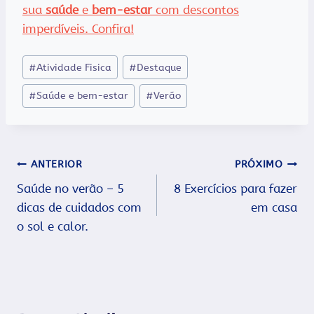
sua
saúde
e
bem-estar
com descontos
imperdíveis. Confira!
Tags
#
Atividade Fisica
#
Destaque
do
#
Saúde e bem-estar
#
Verão
Post:
Navegação
ANTERIOR
PRÓXIMO
Saúde no verão – 5
8 Exercícios para fazer
de
dicas de cuidados com
em casa
Post
o sol e calor.