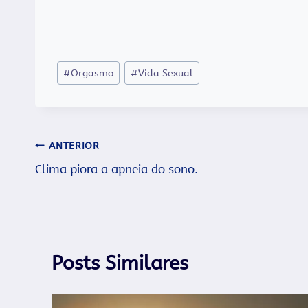
Tags
#
Orgasmo
#
Vida Sexual
do
Post:
Navegação
ANTERIOR
Clima piora a apneia do sono.
de
Post
Posts Similares