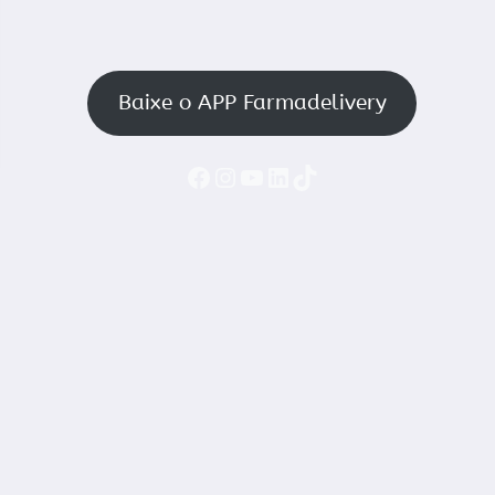
Baixe o APP Farmadelivery
Faceboook
Instagram
YouTube
LinkedIn
TikTok