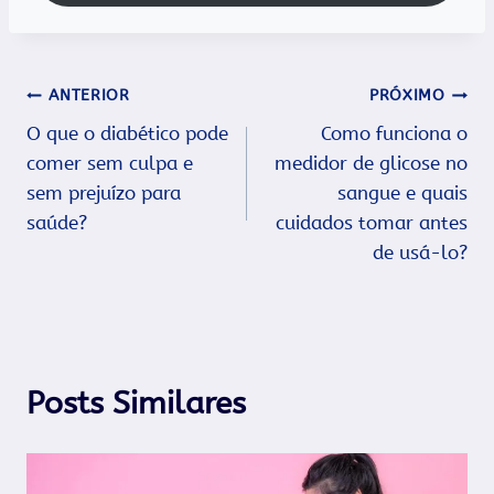
Navegação
ANTERIOR
PRÓXIMO
O que o diabético pode
Como funciona o
de
comer sem culpa e
medidor de glicose no
Post
sem prejuízo para
sangue e quais
saúde?
cuidados tomar antes
de usá-lo?
Posts Similares