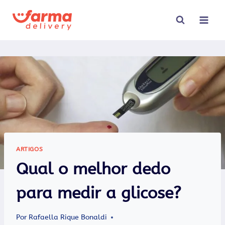
Pular
para
o
Conteúdo
ARTIGOS
Qual o melhor dedo
para medir a glicose?
Por
Rafaella Rique Bonaldi