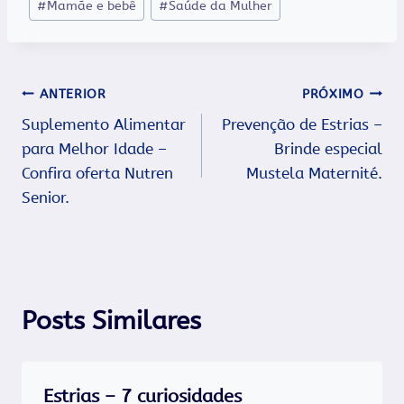
#
Mamãe e bebê
#
Saúde da Mulher
Post:
Navegação
ANTERIOR
PRÓXIMO
Suplemento Alimentar
Prevenção de Estrias –
de
para Melhor Idade –
Brinde especial
Post
Confira oferta Nutren
Mustela Maternité.
Senior.
Posts Similares
Estrias – 7 curiosidades