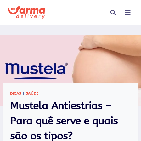
Pular
para
o
Conteúdo
DICAS
|
SAÚDE
Mustela Antiestrias –
Para quê serve e quais
são os tipos?