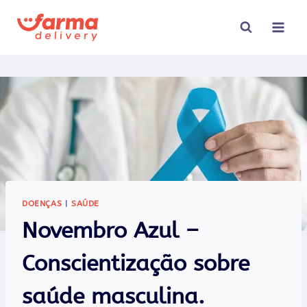
Pular
para
o
Conteúdo
DOENÇAS
|
SAÚDE
Novembro Azul –
Conscientização sobre
saúde masculina.