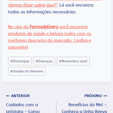
Vamos falar sobre isso?
“
. Lá você encontra
todas as informações necessárias.
No site da
Farmadelivery
você encontra
produtos de saúde e beleza todos com os
melhores desconto do mercado. Confira e
aproveite!
Tags
#
Destaque
#
Doenças
#
Novembro azul
do
#
Saúde do Homem
Post:
Navegação
ANTERIOR
PRÓXIMO
Cuidados com a
Benefícios do Mel –
de
próstata – Como
Conheça a linha Beeva