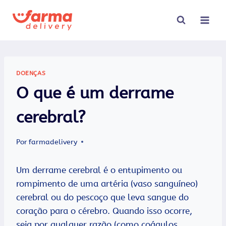
Pular
para
o
Conteúdo
DOENÇAS
O que é um derrame
cerebral?
Por
farmadelivery
Um derrame cerebral é o entupimento ou
rompimento de uma artéria (vaso sanguíneo)
cerebral ou do pescoço que leva sangue do
coração para o cérebro. Quando isso ocorre,
seja por qualquer razão (como coágulos,