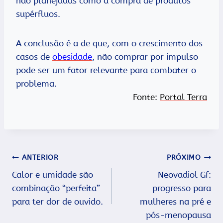
não planejadas como a compra de produtos
supérfluos.
A conclusão é a de que, com o crescimento dos
casos de
obesidade
, não comprar por impulso
pode ser um fator relevante para combater o
problema.
Fonte:
Portal Terra
Navegação
ANTERIOR
PRÓXIMO
Calor e umidade são
Neovadiol Gf:
de
combinação “perfeita”
progresso para
Post
para ter dor de ouvido.
mulheres na pré e
pós-menopausa