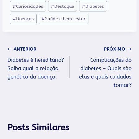
Tags
#
Curiosidades
#
Destaque
#
Diabetes
do
#
Doenças
#
Saúde e bem-estar
Post:
Navegação
ANTERIOR
PRÓXIMO
Diabetes é hereditário?
Complicações do
de
Saiba qual a relação
diabetes – Quais são
Post
genética da doença.
elas e quais cuidados
tomar?
Posts Similares