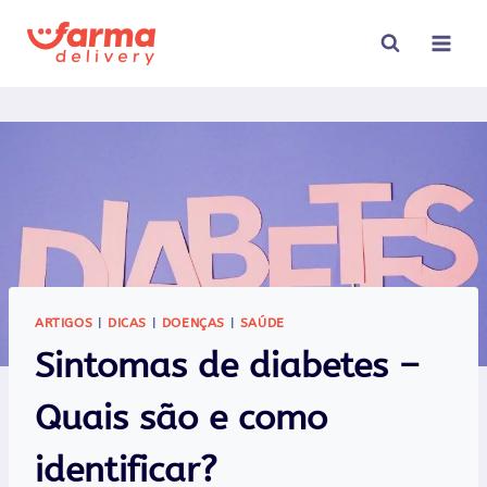
Pular
para
o
Conteúdo
ARTIGOS
|
DICAS
|
DOENÇAS
|
SAÚDE
Sintomas de diabetes –
Quais são e como
identificar?