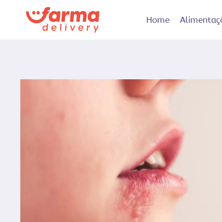
Pular
para
Home
Alimentaç
o
Conteúdo