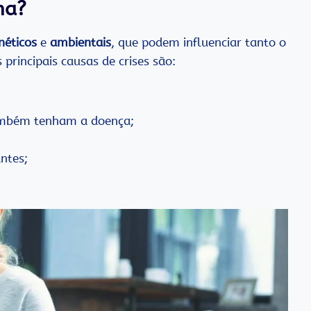
ma?
néticos
e
ambientais
, que podem influenciar tanto o
rincipais causas de crises são:
também tenham a doença;
antes;