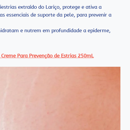
estrias extraído do Lariço, protege e ativa a
ras essenciais de suporte da pele, para prevenir a
idratam e nutrem em profundidade a epiderme,
 Creme Para Prevenção de Estrias 250mL