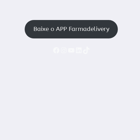
Baixe o APP Farmadelivery
Faceboook
Instagram
YouTube
LinkedIn
TikTok