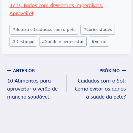
itens, todos com descontos imperdíveis.
Aproveite!
Tags
#
Beleza e Cuidados com a pele
#
Curiosidades
do
#
Destaque
#
Saúde e bem-estar
#
Verão
Post:
Navegação
ANTERIOR
PRÓXIMO
10 Alimentos para
Cuidados com o Sol:
de
aproveitar o verão de
Como evitar os danos
Post
maneira saudável.
à saúde da pele?