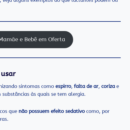
e Mamãe e Bebê em Oferta
 usar
enizando sintomas como
espirro
,
falta de ar
,
coriza
e
substâncias às quais se tem alergia.
icos que
não possuem efeito sedativo
como, por
ras.