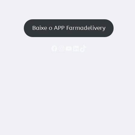
Baixe o APP Farmadelivery
Faceboook
Instagram
YouTube
LinkedIn
TikTok