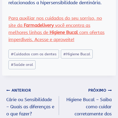
relacionados a hipersensibilidade dentinária.
Para auxiliar nos cuidados do seu sorriso, no
site da
Farmadelivery
você encontra as
melhores linhas de
Higiene Bucal
com ofertas
imperdíveis. Acesse e aproveite!
Tags
#
Cuidados com os dentes
#
Higiene Bucal
do
#
Saúde oral
Post:
Navegação
ANTERIOR
PRÓXIMO
Cárie ou Sensibilidade
Higiene Bucal – Saiba
de
– Quais as diferenças e
como cuidar
Post
o que fazer?
corretamente dos