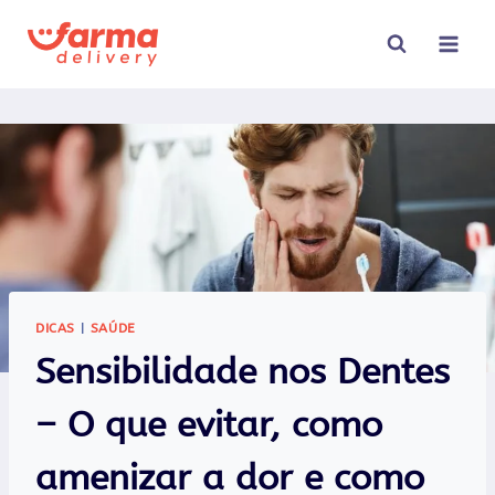
Pular
para
o
Conteúdo
DICAS
|
SAÚDE
Sensibilidade nos Dentes
– O que evitar, como
amenizar a dor e como