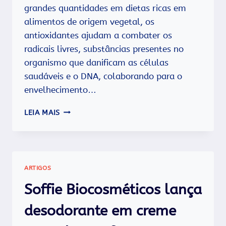
grandes quantidades em dietas ricas em
alimentos de origem vegetal, os
antioxidantes ajudam a combater os
radicais livres, substâncias presentes no
organismo que danificam as células
saudáveis e o DNA, colaborando para o
envelhecimento…
3
LEIA MAIS
FONTES
DE
ANTIOXIDANTES
PARA
TURBINAR
ARTIGOS
SUA
SAÚDE
Soffie Biocosméticos lança
desodorante em creme