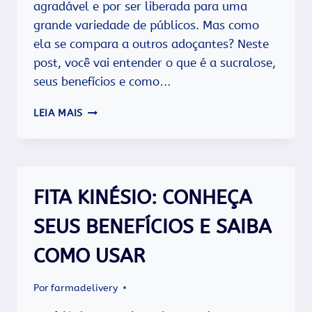
agradável e por ser liberada para uma
grande variedade de públicos. Mas como
ela se compara a outros adoçantes? Neste
post, você vai entender o que é a sucralose,
seus benefícios e como…
SUCRALOSE
LEIA MAIS
X
OUTROS
ADOÇANTES:
CONHEÇA
AS
FITA KINÉSIO: CONHEÇA
DIFERENÇAS​
SEUS BENEFÍCIOS E SAIBA
COMO USAR
Por
farmadelivery