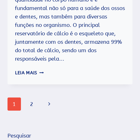
fundamental não só para a saúde dos ossos
e dentes, mas também para diversas
funções no organismo. O principal
reservatório de cálcio é o esqueleto que,
juntamente com os dentes, armazena 99%
do total de cálcio, sendo um dos
responsáveis pela…
CÁLCIO:
LEIA MAIS
A
FORÇA
QUE
SEUS
Navegação
Página
1
2
OSSOS
PRECISAM
da
Seguinte
Página
Pesquisar