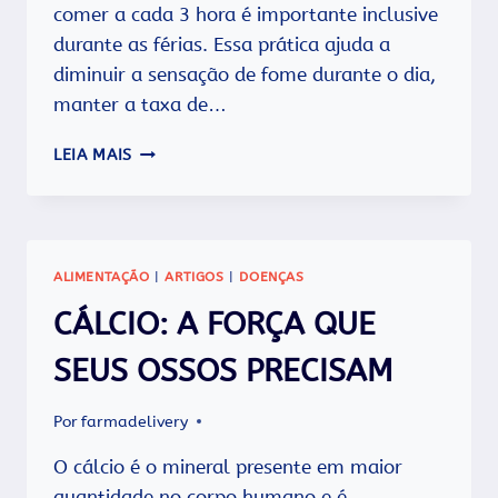
comer a cada 3 hora é importante inclusive
durante as férias. Essa prática ajuda a
diminuir a sensação de fome durante o dia,
manter a taxa de…
5
LEIA MAIS
DICAS
PARA
NÃO
DESCUIDAR
DA
ALIMENTAÇÃO
|
ARTIGOS
|
DOENÇAS
SAÚDE
NAS
CÁLCIO: A FORÇA QUE
FÉRIAS
DE
SEUS OSSOS PRECISAM
FINAL
DE
Por
farmadelivery
ANO
O cálcio é o mineral presente em maior
quantidade no corpo humano e é