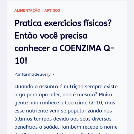
HÁBITOS
É
ALIMENTAÇÃO
|
ARTIGOS
ESSENCIAL
PARA
Pratica exercícios físicos?
COMBATER
OS
Então você precisa
FURINHOS
INDESEJADOS.
conhecer a COENZIMA Q-
10!
Por
farmadelivery
Quando o assunto é nutrição sempre existe
algo para aprender, não é mesmo? Muita
gente não conhece a Coenzima Q-10, mas
esse nutriente vem se popularizando nos
últimos tempos devido aos seus diversos
benefícios à saúde. Também recebe o nome