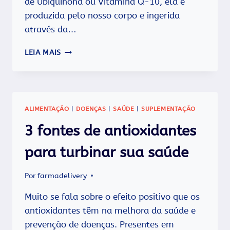
de Ubiquinona ou Vitamina Q-10, ela é
produzida pelo nosso corpo e ingerida
através da…
PRATICA
LEIA MAIS
EXERCÍCIOS
FÍSICOS?
ENTÃO
VOCÊ
PRECISA
ALIMENTAÇÃO
|
DOENÇAS
|
SAÚDE
|
SUPLEMENTAÇÃO
CONHECER
A
3 fontes de antioxidantes
COENZIMA
Q-
para turbinar sua saúde
10!
Por
farmadelivery
Muito se fala sobre o efeito positivo que os
antioxidantes têm na melhora da saúde e
prevenção de doenças. Presentes em