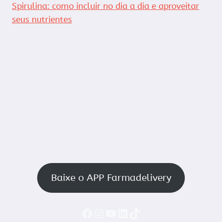
Spirulina: como incluir no dia a dia e aproveitar
seus nutrientes
Baixe o APP Farmadelivery
Faceboook
Instagram
YouTube
LinkedIn
TikTok