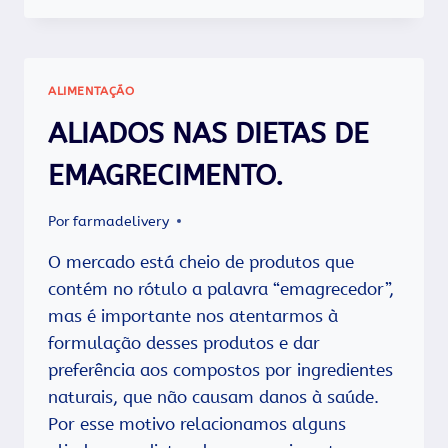
NECESSIDADE
É
SUPLEMENTAÇÃO
PROTEICA,
ALIMENTAÇÃO
FAÇA
A
ALIADOS NAS DIETAS DE
ESCOLHA
CERTA!
EMAGRECIMENTO.
Por
farmadelivery
O mercado está cheio de produtos que
contém no rótulo a palavra “emagrecedor”,
mas é importante nos atentarmos à
formulação desses produtos e dar
preferência aos compostos por ingredientes
naturais, que não causam danos à saúde.
Por esse motivo relacionamos alguns