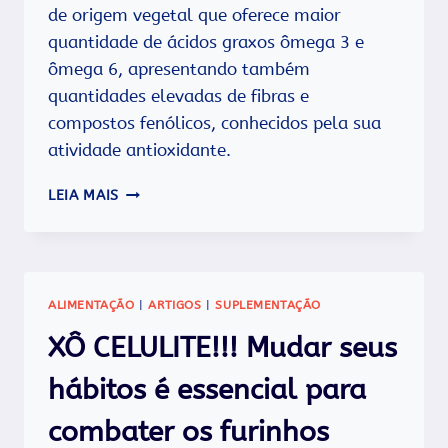
de origem vegetal que oferece maior
quantidade de ácidos graxos ômega 3 e
ômega 6, apresentando também
quantidades elevadas de fibras e
compostos fenólicos, conhecidos pela sua
atividade antioxidante.
O
LEIA MAIS
QUE
É
E
QUAIS
OS
ALIMENTAÇÃO
|
ARTIGOS
|
SUPLEMENTAÇÃO
BENEFÍCIOS
DA
XÔ CELULITE!!! Mudar seus
LINHAÇA?
hábitos é essencial para
combater os furinhos