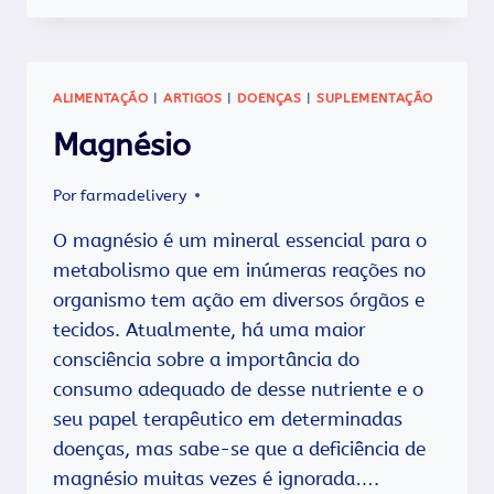
LANÇA
DESODORANTE
EM
CREME
ALIMENTAÇÃO
|
ARTIGOS
|
DOENÇAS
|
SUPLEMENTAÇÃO
COM
ALTA
Magnésio
PERFORMANCE
E
Por
farmadelivery
BAIXO
CUSTO.
O magnésio é um mineral essencial para o
metabolismo que em inúmeras reações no
organismo tem ação em diversos órgãos e
tecidos. Atualmente, há uma maior
consciência sobre a importância do
consumo adequado de desse nutriente e o
seu papel terapêutico em determinadas
doenças, mas sabe-se que a deficiência de
magnésio muitas vezes é ignorada….