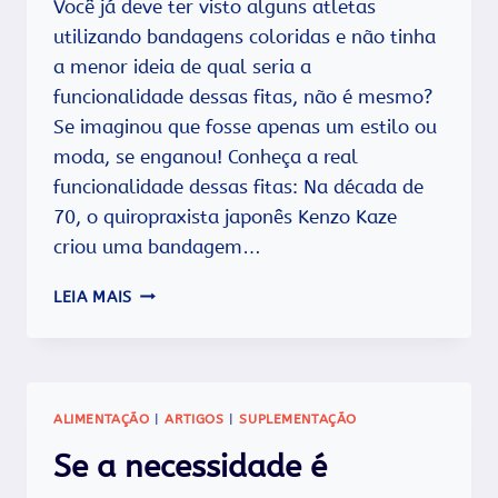
Você já deve ter visto alguns atletas
utilizando bandagens coloridas e não tinha
a menor ideia de qual seria a
funcionalidade dessas fitas, não é mesmo?
Se imaginou que fosse apenas um estilo ou
moda, se enganou! Conheça a real
funcionalidade dessas fitas: Na década de
70, o quiropraxista japonês Kenzo Kaze
criou uma bandagem…
FITA
LEIA MAIS
KINÉSIO:
CONHEÇA
SEUS
BENEFÍCIOS
E
ALIMENTAÇÃO
|
ARTIGOS
|
SUPLEMENTAÇÃO
SAIBA
COMO
Se a necessidade é
USAR