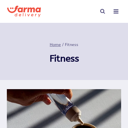
Pular
para
o
Conteúdo
Home
/
Fitness
Fitness