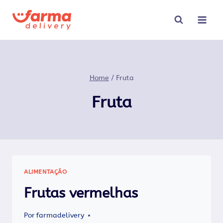
Pular
para
o
Conteúdo
Home
/
Fruta
Fruta
ALIMENTAÇÃO
Frutas vermelhas
Por
farmadelivery