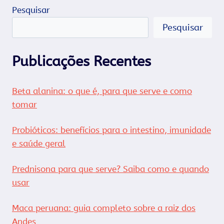
EMAGRECER:
Pesquisar
CONHEÇA
A
Pesquisar
AÇÃO
E
SAIBA
Publicações Recentes
COMO
CONSUMIR.
Beta alanina: o que é, para que serve e como
tomar
Probióticos: benefícios para o intestino, imunidade
e saúde geral
Prednisona para que serve? Saiba como e quando
usar
Maca peruana: guia completo sobre a raiz dos
Andes