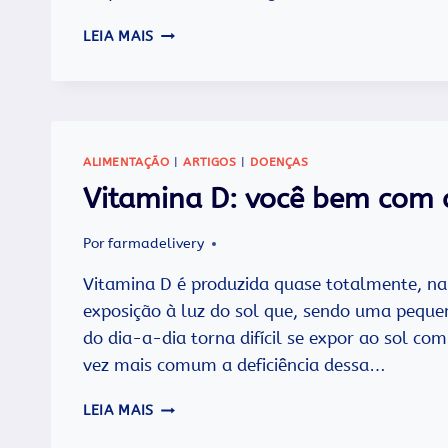
SOL
LEIA MAIS
E
CALOR:
CUIDADO
COM
A
INSOLAÇÃO!
ALIMENTAÇÃO
|
ARTIGOS
|
DOENÇAS
Vitamina D: você bem com 
Por
farmadelivery
Vitamina D é produzida quase totalmente, na 
exposição à luz do sol que, sendo uma pequen
do dia-a-dia torna difícil se expor ao sol co
vez mais comum a deficiência dessa…
VITAMINA
LEIA MAIS
D:
VOCÊ