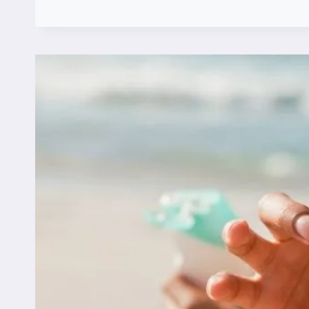
XL
PROTECT
–
PROTETOR
SOLAR
COM
OFERTA
ESPECIAL
NO
SITE
DA
FARMADELIVERY.