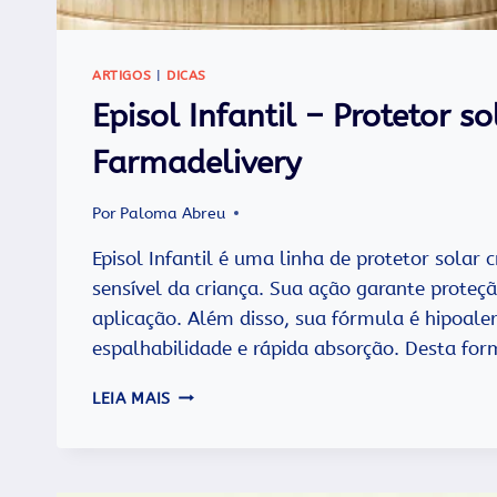
ARTIGOS
|
DICAS
Episol Infantil – Protetor s
Farmadelivery
Por
Paloma Abreu
Episol Infantil é uma linha de protetor solar 
sensível da criança. Sua ação garante proteç
aplicação. Além disso, sua fórmula é hipoaler
espalhabilidade e rápida absorção. Desta form
EPISOL
LEIA MAIS
INFANTIL
–
PROTETOR
SOLAR