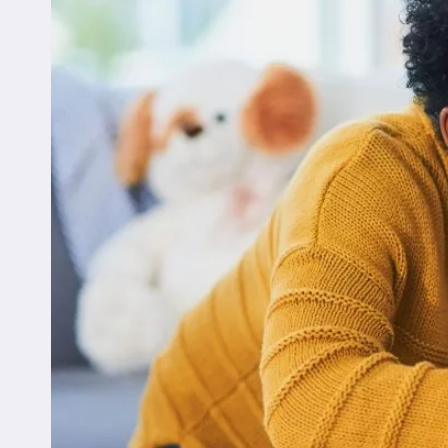
QUANTOS
MESES
PODE
USAR?