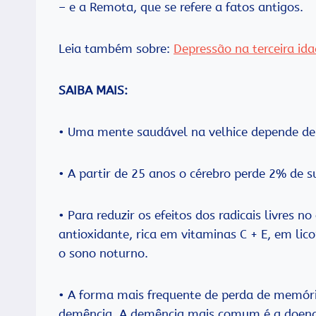
– e a Remota, que se refere a fatos antigos.
Leia também sobre:
Depressão na terceira id
SAIBA MAIS:
• Uma mente saudável na velhice depende de 
• A partir de 25 anos o cérebro perde 2% de s
• Para reduzir os efeitos dos radicais livres
antioxidante, rica em vitaminas C + E, em li
o sono noturno.
• A forma mais frequente de perda de memór
demência. A demência mais comum é a doenç