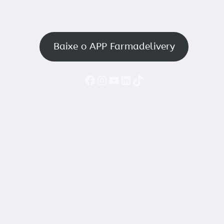
Baixe o APP Farmadelivery
Faceboook
Instagram
YouTube
LinkedIn
TikTok