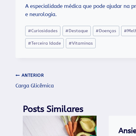
A especialidade médica que pode ajudar na pr
e neurologia.
Tags
#
Curiosidades
#
Destaque
#
Doenças
#
Mel
do
#
Terceira Idade
#
Vitaminas
Post:
Navegação
ANTERIOR
Carga Glicêmica
de
Post
Posts Similares
Ansi