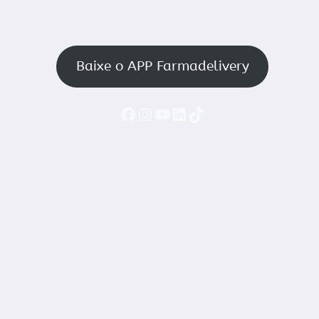
Baixe o APP Farmadelivery
Faceboook
Instagram
YouTube
LinkedIn
TikTok