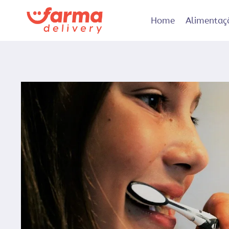
Pular
para
Home
Alimentaç
o
Conteúdo