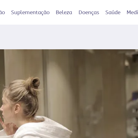
ão
Suplementação
Beleza
Doenças
Saúde
Med