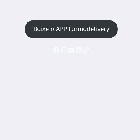
Baixe o APP Farmadelivery
Faceboook
Instagram
YouTube
LinkedIn
TikTok