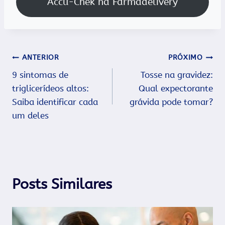
Accu-Chek na Farmadelivery
Navegação
ANTERIOR
PRÓXIMO
9 sintomas de
Tosse na gravidez:
de
triglicerídeos altos:
Qual expectorante
Post
Saiba identificar cada
grávida pode tomar?
um deles
Posts Similares