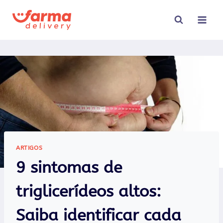
Pular
para
o
Conteúdo
ARTIGOS
9 sintomas de
triglicerídeos altos:
Saiba identificar cada