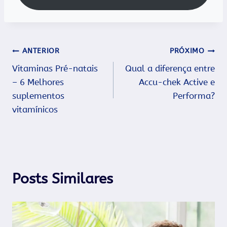
Navegação
ANTERIOR
PRÓXIMO
Vitaminas Pré-natais
Qual a diferença entre
de
– 6 Melhores
Accu-chek Active e
Post
suplementos
Performa?
vitamínicos
Posts Similares