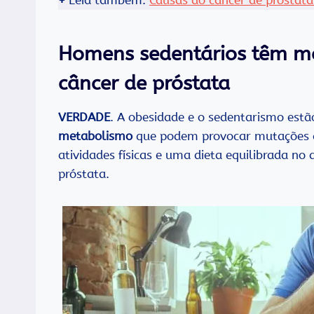
+
Leia também:
Causas do câncer de próstata
Homens sedentários têm ma
câncer de próstata
VERDADE
. A obesidade e o sedentarismo est
metabolismo
que podem provocar mutações qu
atividades físicas e uma dieta equilibrada no
próstata.