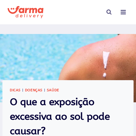
Pular
para
o
Conteúdo
DICAS
|
DOENÇAS
|
SAÚDE
O que a exposição
excessiva ao sol pode
causar?