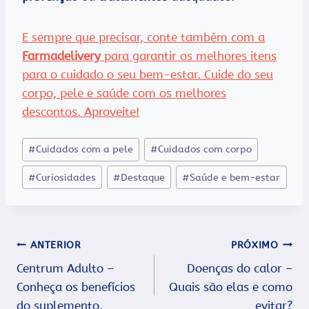
E sempre que precisar, conte também com a
Farmadelivery
para garantir os melhores itens
para o cuidado o seu bem-estar. Cuide do seu
corpo, pele e saúde com os melhores
descontos. Aproveite!
Tags
#
Cuidados com a pele
#
Cuidados com corpo
do
#
Curiosidades
#
Destaque
#
Saúde e bem-estar
Post:
Navegação
ANTERIOR
PRÓXIMO
Centrum Adulto –
Doenças do calor –
de
Conheça os benefícios
Quais são elas e como
Post
do suplemento.
evitar?