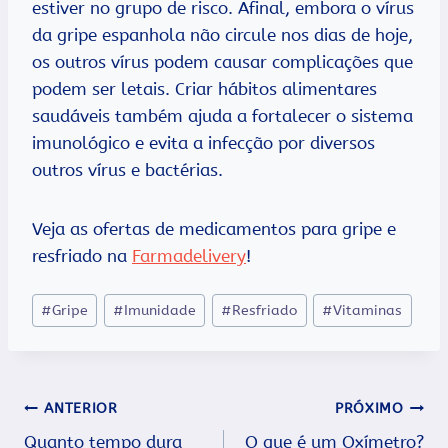
estiver no grupo de risco. Afinal, embora o vírus
da gripe espanhola não circule nos dias de hoje,
os outros vírus podem causar complicações que
podem ser letais. Criar hábitos alimentares
saudáveis também ajuda a fortalecer o sistema
imunológico e evita a infecção por diversos
outros vírus e bactérias.
Veja as ofertas de medicamentos para gripe e
resfriado na
Farmadelivery
!
Tags
#
Gripe
#
Imunidade
#
Resfriado
#
Vitaminas
do
Post:
Navegação
ANTERIOR
PRÓXIMO
Quanto tempo dura
O que é um Oxímetro?