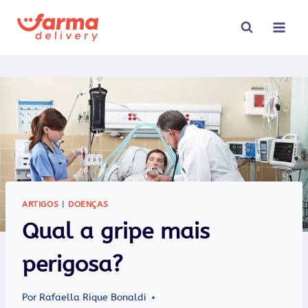
Pular
para
o
Conteúdo
ARTIGOS
|
DOENÇAS
Qual a gripe mais
perigosa?
Por
Rafaella Rique Bonaldi