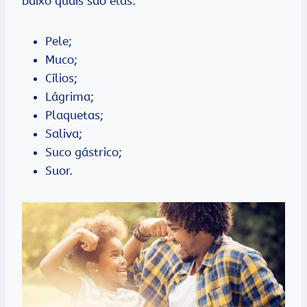
baixo quais são elas:
Pele;
Muco;
Cílios;
Lágrima;
Plaquetas;
Saliva;
Suco gástrico;
Suor.