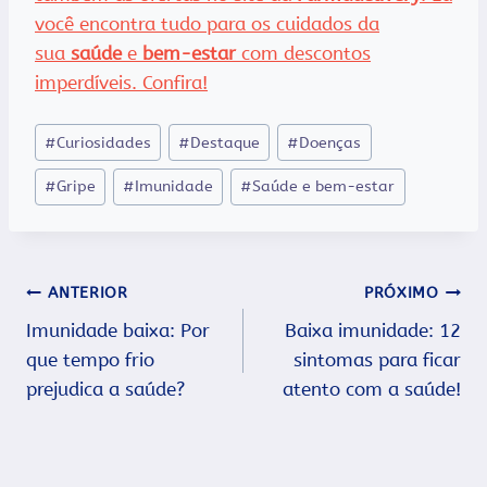
você encontra tudo para os cuidados da
sua
saúde
e
bem-estar
com descontos
imperdíveis. Confira!
Tags
#
Curiosidades
#
Destaque
#
Doenças
do
#
Gripe
#
Imunidade
#
Saúde e bem-estar
Post:
Navegação
ANTERIOR
PRÓXIMO
Imunidade baixa: Por
Baixa imunidade: 12
de
que tempo frio
sintomas para ficar
Post
prejudica a saúde?
atento com a saúde!