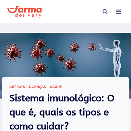
Pular
para
o
Conteúdo
ARTIGOS
|
DOENÇAS
|
SAÚDE
Sistema imunológico: O
que é, quais os tipos e
como cuidar?