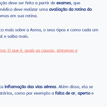
ção deve ser feito a partir de
exames
, que
 médico deve realizar uma
avaliação da rotina do
tomas em sua rotina.
co mais sobre a Asma, o seus tipos e como cada um
al e saiba mais.
ma: O que é, quais as causas, sintomas e
la
inflamação das vias aéreas
. Além disso, ela se
iratórios, como por exemplo a
falta de ar
,
aperto
e