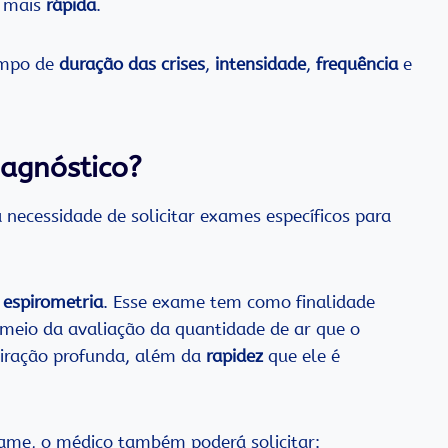
 mais
rápida
.
empo de
duração das crises
,
intensidade
,
frequência
e
agnóstico?
a necessidade de solicitar exames específicos para
a
espirometria
. Esse exame tem como finalidade
meio da avaliação da quantidade de ar que o
piração profunda, além da
rapidez
que ele é
ame, o médico também poderá solicitar: